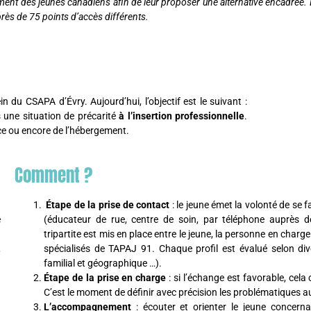
t des jeunes canadiens afin de leur proposer une alternative encadrée.
 près de 75 points d’accès différents.
du CSAPA d’Évry. Aujourd’hui, l’objectif est le suivant :
 une situation de précarité
à l’insertion professionnelle
.
tice ou encore de l’hébergement.
Comment ?
Étape de la prise de contact
: le jeune émet la volonté de se f
e
(éducateur de rue, centre de soin, par téléphone auprès d
tripartite est mis en place entre le jeune, la personne en charge
,
spécialisés de TAPAJ 91. Chaque profil est évalué selon div
familial et géographique …).
Étape de la prise en charge
: si l’échange est favorable, cel
C’est le moment de définir avec précision les problématiques aux
L’accompagnement
: écouter et orienter le jeune concernan