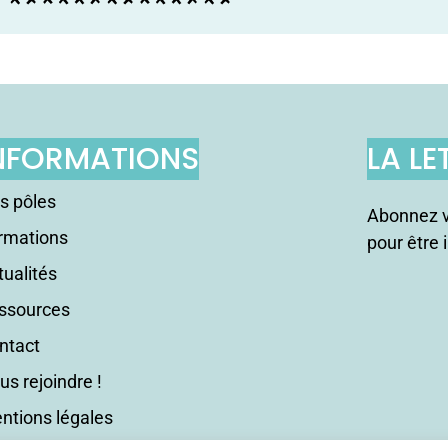
NFORMATIONS
LA LE
s pôles
Abonnez v
rmations
pour être 
tualités
ssources
ntact
us rejoindre !
ntions légales