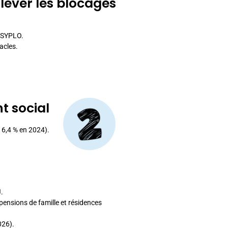
lever les blocages
n SYPLO.
tacles.
t social
t 6,4 % en 2024).
.
 pensions de famille et résidences
026).