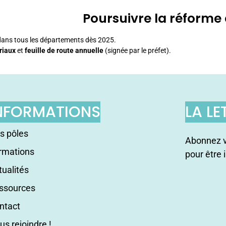
Poursuivre la réforme
 dans tous les départements dès 2025.
riaux
et
feuille de route annuelle
(signée par le préfet).
NFORMATIONS
LA LE
s pôles
Abonnez v
rmations
pour être 
tualités
ssources
ntact
us rejoindre !