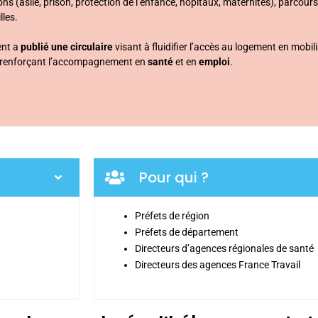
ions (asile, prison, protection de l’enfance, hôpitaux, maternités), parcours
lles.
ent a
publié une circulaire
visant à fluidifier l’accès au logement en mobi
n renforçant l’accompagnement en
santé
et en
emploi
.
Pour qui ?
Préfets de région
Préfets de département
Directeurs d’agences régionales de santé
Directeurs des agences France Travail