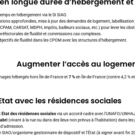
s en longue durée d’hébergement et 
gtemps en hébergement v
ia le
SI SIAO
.
aluations approfondies, mise à jour des demandes de logement, labellisatio
 CPAM, CARSAT, MDPH, impôts, bailleurs sociaux, etc.) pour lever les obs
préfectorales de fluidité et commissions cas complexes.
’objectifs de fluidité dans les CPOM avec les structures d’hébergement.
Augmenter l’accès au logemen
énages hébergés hors Île-de-France et
7 %
en Île-de-France (contre 4,2 % e
Etat avec les résidences sociales
 État des résidences sociales
via un accord-cadre avec l’UNAFO/UNHAJ
abri
(vivant à la rue ou dans des lieux non prévus à l’habitation) dans les
 d’admission.
 SIAO/organisme gestionnaire de dispositif et l’État (à signer avant fin 2