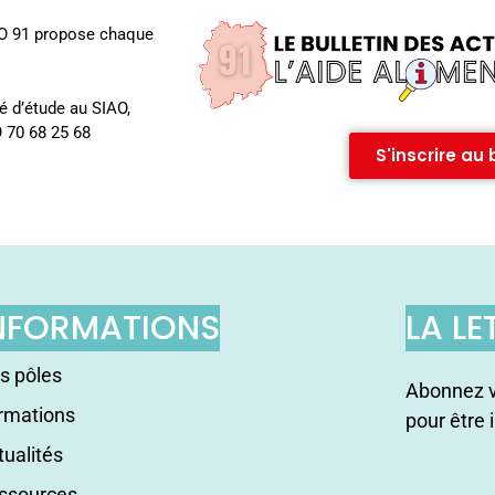
IAO 91 propose chaque
gé d’étude au SIAO,
 70 68 25 68
S'inscrire au b
NFORMATIONS
LA LE
s pôles
Abonnez v
rmations
pour être 
tualités
ssources