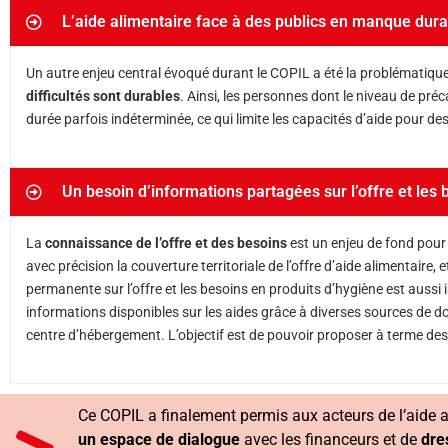
L’aide alimentaire face à des publics en manque dur
Un autre enjeu central évoqué durant le COPIL a été la problématique
difficultés sont durables
. Ainsi, les personnes dont le niveau de préc
durée parfois indéterminée, ce qui limite les capacités d’aide pour des
Un besoin d’informations partagées sur l’offre et les b
La
connaissance de l’offre et des besoins
est un enjeu de fond pour l
avec précision la couverture territoriale de l’offre d’aide alimentaire, 
permanente sur l’offre et les besoins en produits d’hygiène est aussi
informations disponibles sur les aides grâce à diverses sources de do
centre d’hébergement. L’objectif est de pouvoir proposer à terme des o
Ce COPIL a finalement permis aux acteurs de l’aide a
un espace de dialogue
avec les financeurs et de
dre