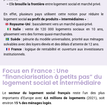
–
Elle
brouille la frontière
entre logement social et marché privé.
En effet, plusieurs
pays utilisent cette notion pour réduire le
logement social
au profit de produits « intermédiaires »
:
Royaume-Uni
: basculement vers un marché quasi-privé.
Italie
: vente de 120 000 logements sociaux en 10 ans,
glissement vers des formes quasi-marchandes.
Suède
: pénurie du modèle universaliste, priorité aux ménages
solvables avec des loyers élevés et des délais d’attente de 12 ans.
France
:
logique de rentabilité et ouverture aux investisseurs
institutionnels.
Focus en France : Une
“financiarisation à petits pas” du
logement social et intermédiaire
Le
secteur du logement social français
reste l’un des plus
importants d’Europe avec
4,6 millions de logements
(2021), soit
environ
15 % des ménages logés
.