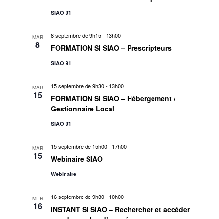
g
n
SIAO 91
a
e
8 septembre de 9h15
-
13h00
MAR
m
t
8
FORMATION SI SIAO – Prescripteurs
e
i
SIAO 91
n
o
15 septembre de 9h30
-
13h00
MAR
t
15
FORMATION SI SIAO – Hébergement /
n
Gestionnaire Local
d
SIAO 91
e
15 septembre de 15h00
-
17h00
MAR
15
Webinaire SIAO
v
Webinaire
u
16 septembre de 9h30
-
10h00
MER
16
e
INSTANT SI SIAO – Rechercher et accéder