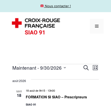
​ Nous contacter !
N
R
Maintenant
 - 
9/30/2026
R
L
e
S
i
a
c
e
s
h
é
août 2026
t
v
e
l
e
c
r
18 août de 9h15
-
13h00
i
MAR
e
c
18
FORMATION SI SIAO – Prescripteurs
h
h
c
g
e
t
SIAO 91
e
a