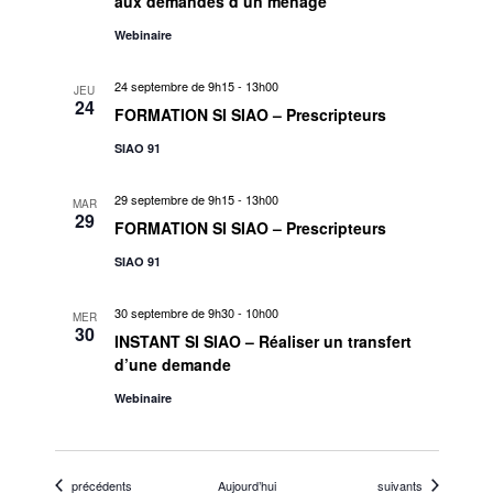
aux demandes d’un ménage
s
Webinaire
É
24 septembre de 9h15
-
13h00
JEU
24
v
FORMATION SI SIAO – Prescripteurs
SIAO 91
è
29 septembre de 9h15
-
13h00
n
MAR
29
FORMATION SI SIAO – Prescripteurs
e
SIAO 91
m
30 septembre de 9h30
-
10h00
MER
30
INSTANT SI SIAO – Réaliser un transfert
e
d’une demande
n
Webinaire
t
s
Évènements
Évènements
précédents
Aujourd’hui
suivants