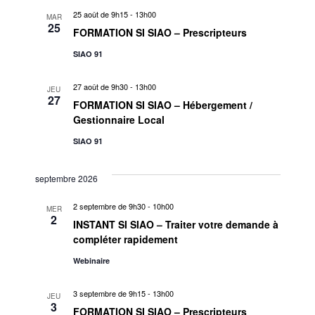
i
25 août de 9h15
-
13h00
t
o
MAR
r
25
FORMATION SI SIAO – Prescripteurs
n
i
c
n
SIAO 91
o
e
h
27 août de 9h30
-
13h00
n
z
JEU
27
FORMATION SI SIAO – Hébergement /
u
e
d
Gestionnaire Local
n
e
e
e
SIAO 91
d
v
t
a
septembre 2026
u
t
n
2 septembre de 9h30
-
10h00
e
MER
e
2
INSTANT SI SIAO – Traiter votre demande à
a
.
s
compléter rapidement
É
v
Webinaire
v
i
3 septembre de 9h15
-
13h00
JEU
è
3
FORMATION SI SIAO – Prescripteurs