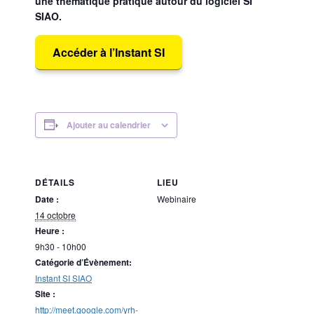
une thématique pratique autour du logiciel SI
SIAO.
Accéder à l’Instant SI
Ajouter au calendrier
DÉTAILS
LIEU
Date :
Webinaire
14 octobre
Heure :
9h30 - 10h00
Catégorie d’Évènement:
Instant SI SIAO
Site :
http://meet.google.com/yrh-