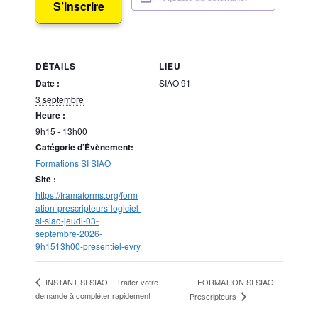
S’inscrire
DÉTAILS
LIEU
Date :
SIAO 91
3 septembre
Heure :
9h15 - 13h00
Catégorie d’Évènement:
Formations SI SIAO
Site :
https://framaforms.org/form
ation-prescripteurs-logiciel-
si-siao-jeudi-03-
septembre-2026-
9h1513h00-presentiel-evry
FORMATION SI SIAO –
INSTANT SI SIAO – Traiter votre
demande à compléter rapidement
Prescripteurs