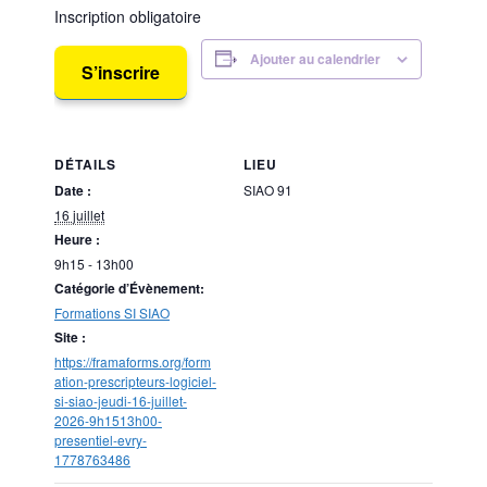
Inscription obligatoire
Ajouter au calendrier
S’inscrire
DÉTAILS
LIEU
Date :
SIAO 91
16 juillet
Heure :
9h15 - 13h00
Catégorie d’Évènement:
Formations SI SIAO
Site :
https://framaforms.org/form
ation-prescripteurs-logiciel-
si-siao-jeudi-16-juillet-
2026-9h1513h00-
presentiel-evry-
1778763486